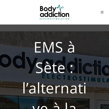
Skip
to
content
EMS à
Sète :
l’alternati
ve à la