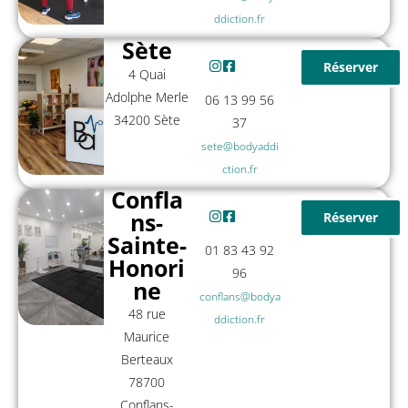
ddiction.fr
Sète
Réserver
4 Quai
Adolphe Merle
06 13 99 56
34200 Sète
37
sete@bodyaddi
ction.fr
Confla
ns-
Réserver
Sainte-
01 83 43 92
Honori
96
ne
conflans@bodya
48 rue
ddiction.fr
Maurice
Berteaux
78700
Conflans-