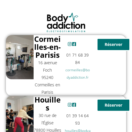
Cormei
Réserver
lles-en-
Parisis
01 71 68 39
84
16 avenue
Foch
cormeilles@bo
95240
dyaddiction.fr
Cormeilles en
Parisis
Houille
Réserver
s
30 rue de
01 39 14 64
l’Église
93
78800 Houilles
houilles@bodya