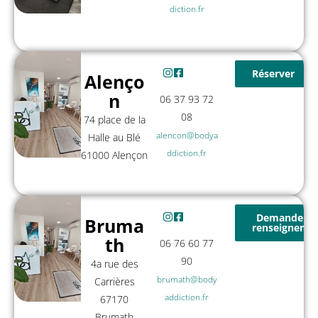
diction.fr
Réserver
Alenço
n
06 37 93 72
08
74 place de la
alencon@bodya
Halle au Blé
ddiction.fr
61000 Alençon
Demander d
Bruma
renseigneme
th
06 76 60 77
90
4a rue des
brumath@body
Carrières
addiction.fr
67170
Brumath