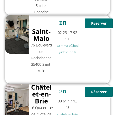
Sainte-
Honorine
Réserver
Saint-
02 23 17 92
Malo
91
76 Boulevard
saintmalo@bod
de
yaddiction.fr
Rochebonne
35400 Saint-
Malo
Châtel
Réserver
et-en-
Brie
09 61 17 13
43
16 Quater rue
de l’Hôtel de
chateletenbrie