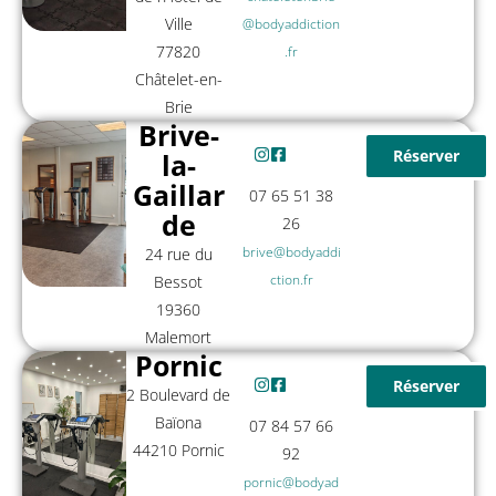
Ville
@bodyaddiction
77820
.fr
Châtelet-en-
Brie
Brive-
Réserver
la-
Gaillar
07 65 51 38
de
26
brive@bodyaddi
24 rue du
ction.fr
Bessot
19360
Malemort
Pornic
Réserver
2 Boulevard de
Baïona
07 84 57 66
44210 Pornic
92
pornic@bodyad