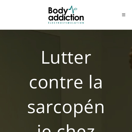
Skip
to
content
Lutter
contre la
sarcopén
ie chez